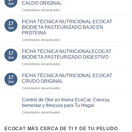
CALDO ORIGINAL
Jun
en
Comentarios desactivados
FICHA
TÉCNICA
FICHA TÉCNICA NUTRICIONAL ECOCAT
17
NUTRICIONAL
BIODIETA PASTEURIZADO BAJO EN
Jun
ECOCAT
PROTEINA
CALDO
en
Comentarios desactivados
ORIGINAL
FICHA
TÉCNICA
FICHA TÉCNICA NUTRICIONALECOCAT
17
NUTRICIONAL
BIODIETA PASTEURIZADO DIGESTIVO
Jun
ECOCAT
en
Comentarios desactivados
BIODIETA
FICHA
PASTEURIZADO
TÉCNICA
BAJO
FICHA TÉCNICA NUTRICIONAL ECOCAT
17
NUTRICIONALECOCAT
EN
CRUDO ORIGINAL
Jun
BIODIETA
PROTEINA
en
Comentarios desactivados
PASTEURIZADO
FICHA
DIGESTIVO
TÉCNICA
Control de Olor en Arena EcoCat: Ciencia,
NUTRICIONAL
bienestar y frescura para Tu Hogar
ECOCAT
en
Comentarios desactivados
CRUDO
Control
ORIGINAL
de
Olor
ECOCAT MÁS CERCA DE TI Y DE TU PELUDO