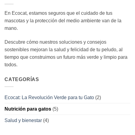
en
Arena
EcoCat:
En Ecocat, estamos seguros que el cuidado de tus
Ciencia,
mascotas y la protección del medio ambiente van de la
bienestar
y
mano.
frescura
para
Tu
Descubre cómo nuestros soluciones y consejos
Hogar
sostenibles mejoran la salud y felicidad de tu peludo, al
tiempo que construimos un futuro más verde y limpio para
todos.
CATEGORÍAS
Ecocat: La Revolución Verde para tu Gato
(2)
Nutrición para gatos
(5)
Salud y bienestar
(4)