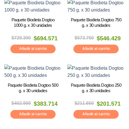
Paquete Biodieta Dogtoo
Paquete Biodieta Dogtoo 750
1000 g. x 30 unidades
g. x 30 unidades
El
El
El
El
$
729.300
$
694.571
$
573.750
$
546.429
precio
precio
precio
precio
original
actual
original
actual
era:
es:
era:
es:
Añadir al carrito
Añadir al carrito
$729.300.
$694.571.
$573.750.
$546.429.
Paquete Biodieta Dogtoo 500
Paquete Biodieta Dogtoo 250
g. x 30 unidades
g. x 30 unidades
El
El
El
El
$
402.900
$
383.714
$
211.650
$
201.571
precio
precio
precio
precio
original
actual
original
actual
era:
es:
era:
es:
Añadir al carrito
Añadir al carrito
$402.900.
$383.714.
$211.650.
$201.571.