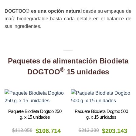
DOGTOO® es una opción natural
desde su empaque de
maíz biodegradable hasta cada detalle en el balance de
sus ingredientes.
Paquetes de alimentación Biodieta
®
DOGTOO
15 unidades
Paquete Biodieta Dogtoo 250
Paquete Biodieta Dogtoo 500
g. x 15 unidades
g. x 15 unidades
El
El
El
El
$
112.050
$
106.714
$
213.300
$
203.143
precio
precio
precio
precio