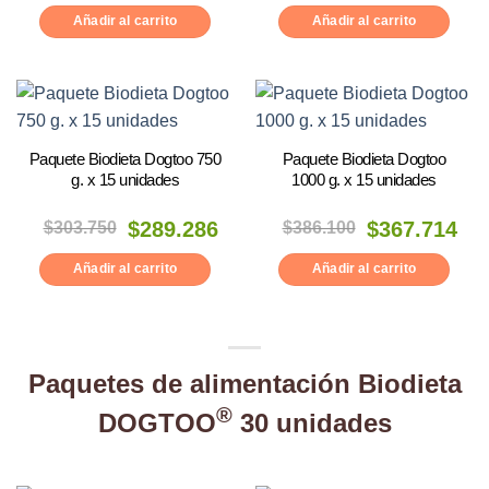
original
actual
original
actual
era:
es:
era:
es:
Añadir al carrito
Añadir al carrito
$112.050.
$106.714.
$213.300.
$203.143.
Paquete Biodieta Dogtoo 750
Paquete Biodieta Dogtoo
g. x 15 unidades
1000 g. x 15 unidades
El
El
El
El
$
303.750
$
289.286
$
386.100
$
367.714
precio
precio
precio
precio
original
actual
original
actual
era:
es:
era:
es:
Añadir al carrito
Añadir al carrito
$303.750.
$289.286.
$386.100.
$367.714.
Paquetes de alimentación Biodieta
®
DOGTOO
30 unidades