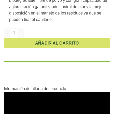
biodegradable, libre de polvo y con gran capacidad de
aglomeración garantizando control de olor y la mejor
disposición en el manejo de los residuos ya que se
pueden tirar al sanitario.
Arena para gatos Cama sanitaria ecológica 7.7 Kg cantidad
AÑADIR AL CARRITO
Descripción
Información adicional
Información detallada del producto