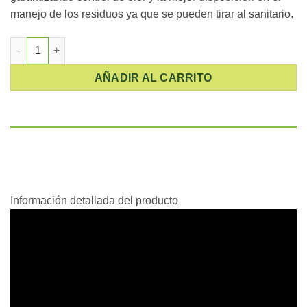
manejo de los residuos ya que se pueden tirar al sanitario.
Arena para gatos Cama sanitaria ecológica 2.27 Kg cantidad
AÑADIR AL CARRITO
Descripción
Información adicional
Información detallada del producto