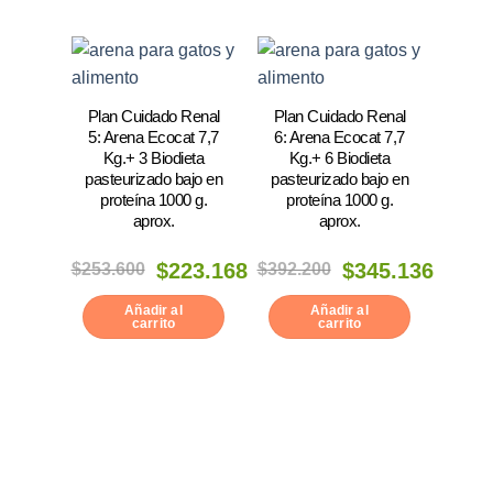
Plan Cuidado Renal
Plan Cuidado Renal
5: Arena Ecocat 7,7
6: Arena Ecocat 7,7
Kg.+ 3 Biodieta
Kg.+ 6 Biodieta
pasteurizado bajo en
pasteurizado bajo en
proteína 1000 g.
proteína 1000 g.
aprox.
aprox.
El
El
El
El
$
253.600
$
223.168
$
392.200
$
345.136
precio
precio
precio
precio
original
actual
original
actual
era:
es:
era:
es:
Añadir al
Añadir al
$253.600.
$223.168.
$392.200.
$345.136.
carrito
carrito