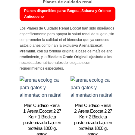
Planes de cuidado renal
Planes disponibles para: Bogota, Sabana y Oriente
Antioqueno
Los Planes de Cuidado Renal Ecocat han sido diseñados
específicamente para apoyar la salud renal de tu gato, sin
comprometer la calidad ni el bienestar que ya conoces.
Estos planes combinan la exclusiva
Arena Ecocat
Premium
, con su fórmula original a base de maíz de alto
rendimiento, y la
Biodieta Crudo Original
, ajustada a las
necesidades nutricionales de los gatos con
requerimientos especiales.
Plan Cuidado Renal
Plan Cuidado Renal
1: Arena Ecocat 2,27
2: Arena Ecocat 2,27
Kg.+ 1 Biodieta
Kg.+ 2 Biodieta
pasteurizado bajo en
pasteurizado bajo en
proteína 1000 g.
proteína 1000 g.
aprox.
aprox.