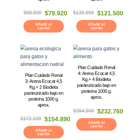
El
El
El
El
$
88.800
$
79.920
$
135.000
$
121.500
precio
precio
precio
precio
original
actual
original
actual
era:
es:
era:
es:
Añadir al
Añadir al
$88.800.
$79.920.
$135.000.
$121.500.
carrito
carrito
Plan Cuidado Renal
4: Arena Ecocat 4,5
Plan Cuidado Renal
Kg.+ 4 Biodieta
3: Arena Ecocat 4,5
pasteurizado bajo en
Kg.+ 2 Biodieta
proteína 1000 g.
pasteurizado bajo en
aprox.
proteína 1000 g.
aprox.
El
El
$
264.500
$
232.760
precio
precio
El
El
$
172.100
$
154.890
original
actual
precio
precio
era:
es:
Añadir al
original
actual
$264.500.
$232.760.
carrito
era:
es:
Añadir al
$172.100.
$154.890.
carrito